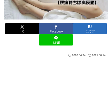
X
Facebook
はてブ
LINE
2020.04.24
2021.06.14