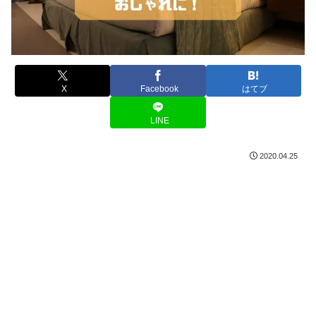
X
Facebook
はてブ
LINE
2020.04.25