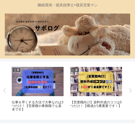
睡眠環境・寝具指導士×寝具営業マン
仕事
仕事
仕
仕事を早くする方法で大事なのは3
【営業職向け】資料作成のコツは5
【
い
つだけ！【営業職や事務職でも基
つだけ！【構成が1番重要です！】
い
本です】
OK