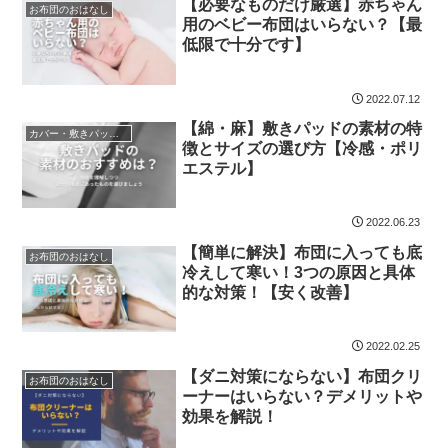
【必要なものだけ厳選】赤ちゃん
お布団のおはなし
用のベビー布団はいらない？【最
低限で十分です】
2022.07.12
【綿・麻】敷きパッドの素材の特
カバー・敷きパッド・ベッドパッド
徴とサイズの選び方【冷感・ポリ
エステル】
2022.06.23
【簡単に解決】布団に入っても底
お布団のおはなし
冷えして寒い！3つの原因と具体
的な対策！【安く改善】
2022.02.25
【ダニ対策にならない】布団クリ
お布団のおはなし
ーナーはいらない？デメリットや
効果を解説！