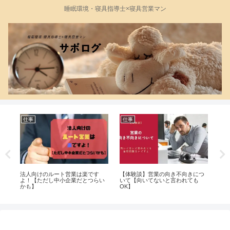
睡眠環境・寝具指導士×寝具営業マン
仕事
仕事
仕
は3
法人向けのルート営業は楽です
【体験談】営業の向き不向きにつ
【
基
よ！【ただし中小企業だとつらい
いて【向いてないと言われても
つ
かも】
OK】