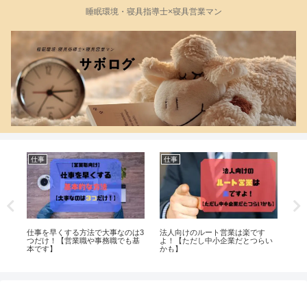
睡眠環境・寝具指導士×寝具営業マン
仕事
仕事
仕
は5
！】
仕事を早くする方法で大事なのは3
法人向けのルート営業は楽です
【
つだけ！【営業職や事務職でも基
よ！【ただし中小企業だとつらい
い
本です】
かも】
OK