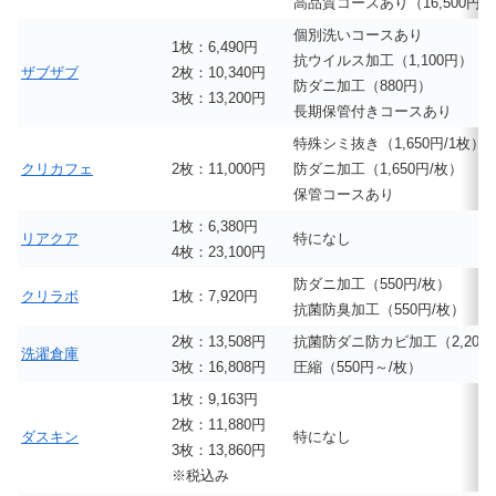
高品質コースあり（16,500円/
個別洗いコースあり
1枚：6,490円
抗ウイルス加工（1,100円）
ザブザブ
2枚：10,340円
防ダニ加工（880円）
3枚：13,200円
長期保管付きコースあり
特殊シミ抜き（1,650円/1枚）
クリカフェ
2枚：11,000円
防ダニ加工（1,650円/枚）
保管コースあり
1枚：6,380円
リアクア
特になし
4枚：23,100円
防ダニ加工（550円/枚）
クリラボ
1枚：7,920円
抗菌防臭加工（550円/枚）
2枚：13,508円
抗菌防ダニ防カビ加工（2,200
洗濯倉庫
3枚：16,808円
圧縮（550円～/枚）
1枚：9,163円
2枚：11,880円
ダスキン
特になし
3枚：13,860円
※税込み