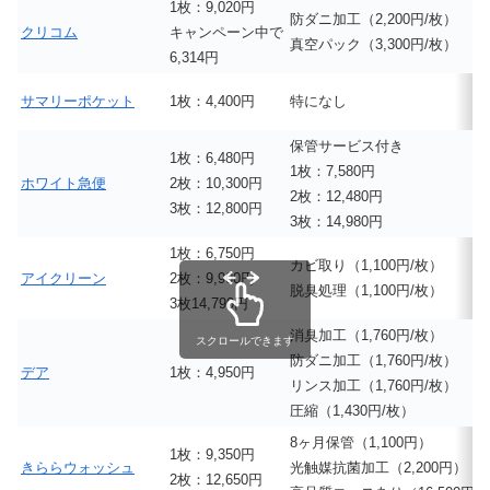
1枚：9,020円
防ダニ加工（2,200円/枚）
クリコム
キャンペーン中で
真空パック（3,300円/枚）
6,314円
サマリーポケット
1枚：4,400円
特になし
保管サービス付き
1枚：6,480円
1枚：7,580円
ホワイト急便
2枚：10,300円
2枚：12,480円
3枚：12,800円
3枚：14,980円
1枚：6,750円
カビ取り（1,100円/枚）
アイクリーン
2枚：9,900円
脱臭処理（1,100円/枚）
3枚14,790円
消臭加工（1,760円/枚）
スクロールできます
防ダニ加工（1,760円/枚）
デア
1枚：4,950円
リンス加工（1,760円/枚）
圧縮（1,430円/枚）
8ヶ月保管（1,100円）
1枚：9,350円
きららウォッシュ
光触媒抗菌加工（2,200円）
2枚：12,650円