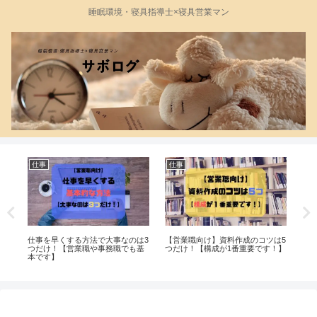
睡眠環境・寝具指導士×寝具営業マン
仕事
仕事
仕
つ
仕事を早くする方法で大事なのは3
【営業職向け】資料作成のコツは5
法
つだけ！【営業職や事務職でも基
つだけ！【構成が1番重要です！】
よ
本です】
か