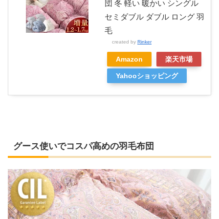
団 冬 軽い 暖かい シングル
セミダブル ダブル ロング 羽
毛
created by
Rinker
Amazon
楽天市場
Yahooショッピング
グース使いでコスパ高めの羽毛布団