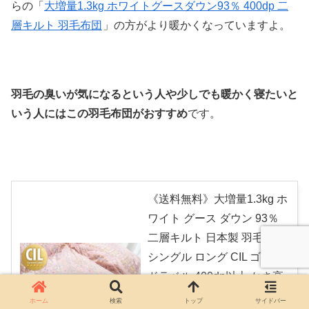
らの「
大増量1.3kg ホワイトグースダウン93％ 400dp 二
層キルト 羽毛布団
」の方がより暖かくなっていますよ。
羽毛の臭いが気になるという人や少しでも暖かく寝たいと
いう人にはこの羽毛布団がおすすめ
です。
《送料無料》大増量1.3kg ホ
ワイト グース ダウン 93％
二層キルト 日本製 羽毛布団
シングル ロング CIL ゴール
ドラベル 400dp以上 かさ高
165mm以上 抗菌 消臭 掛け
ホーム
検索
トップ
サイドバー